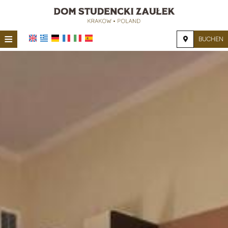
≡
BUCHEN
STARTSEITE
STANDORT
UNTERKUNFT
EINRICHTUNGEN
FOTOGALERIE
NACHFRAGE
KONTAKT