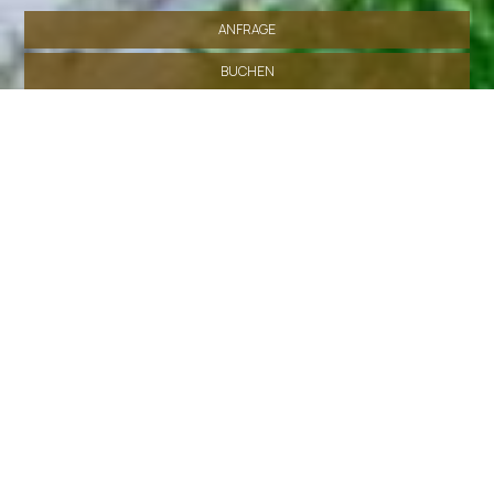
ANFRAGE
BUCHEN
» Startseite
» Standort
» Unterkunft
» Einrichtungen
» Fotogalerie
SHARE
DRUCKEN
Kontaktieren Sie uns
Dom Studencki Zaułek
Hotel in Krakau, Polen