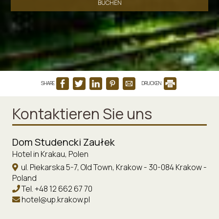
BUCHEN
SHARE
DRUCKEN
Kontaktieren Sie uns
Dom Studencki Zaułek
Hotel in Krakau, Polen
ul. Piekarska 5-7, Old Town, Krakow - 30-084 Krakow -
Poland
Tel.
+48 12 662 67 70
hotel@up.krakow.pl