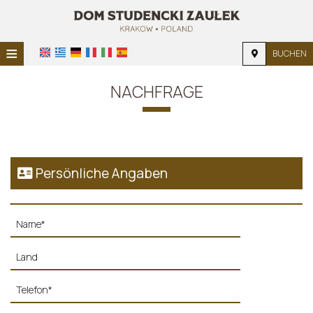
≡
BUCHEN
STARTSEITE
NACHFRAGE
STANDORT
UNTERKUNFT
EINRICHTUNGEN
Persönliche Angaben
FOTOGALERIE
NACHFRAGE
KONTAKT