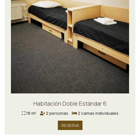
Habitación Doble Estándar 6
18 m²
2 personas
2 camas individuales
RESERVA