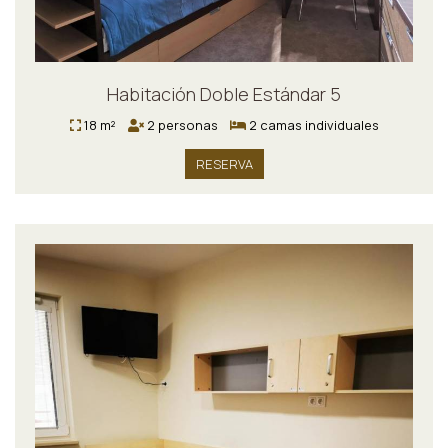
Habitación Doble Estándar 5
18 m²
2 personas
2 camas individuales
RESERVA