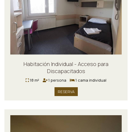
Habitación Individual - Acceso para
Discapacitados
18 m²
1 persona
1 cama individual
RESERVA