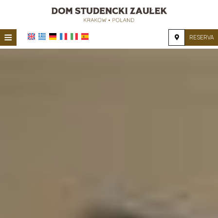
≡
RESERVA
INICIO
UBICACIÓN
ALOJAMIENTO
INSTALACIONES
GALERÍA DE FOTOS
INVESTIGACIÓN
CONTACTO